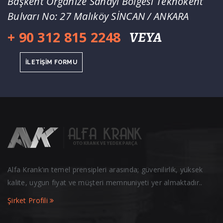
Başkent Organize Sanayi Bölgesi Teknokent
Bulvarı No: 27 Malıköy SİNCAN / ANKARA
+ 90 312 815 2248
VEYA
İLETİŞİM FORMU
Alfa Krank'ın temel prensipleri arasında; güvenilirlik, yüksek
kalite, uygun fiyat ve müşteri memnuniyeti yer almaktadır..
Şirket Profili